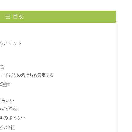
目次
るメリット
びる
り、子どもの気持ちも安定する
の理由
てもいい
合いがある
きのポイント
ビス7社