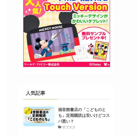
人気記事
福音館書店の「こどものと
も」定期購読は安いけどコス
パ悪い？
サブスク